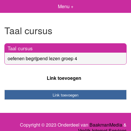
Menu +
Taal cursus
Taal cursus
oefenen begrijpend lezen groep 4
Link toevoegen
Link toevoegen
Copyright © 2023 Onderdeel van
BaakmanMedia
&
Vrolijk Internet Services