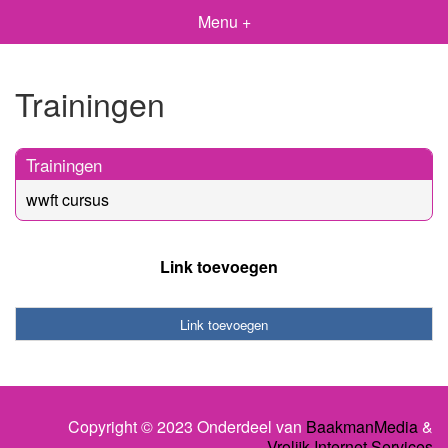
Menu +
Trainingen
Trainingen
wwft cursus
Link toevoegen
Link toevoegen
Copyright © 2023 Onderdeel van
BaakmanMedia
&
Vrolijk Internet Services